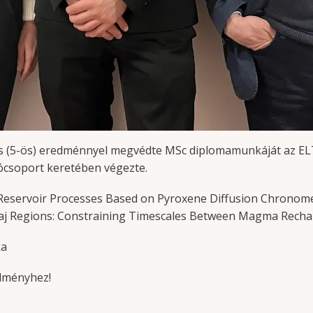
eles (5-ös) eredménnyel megvédte MSc diplomamunkáját az 
csoport keretében végezte.
Reservoir Processes Based on Pyroxene Diffusion Chronomet
aj Regions: Constraining Timescales Between Magma Recha
ka
edményhez!