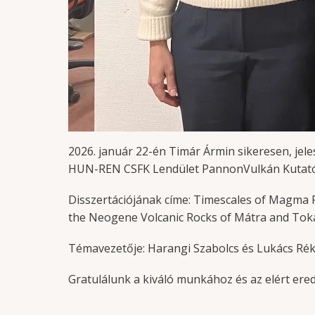
2026. január 22-én Timár Ármin sikeresen, j
HUN-REN CSFK Lendület PannonVulkán Kutató
Disszertációjának címe: Timescales of Magma 
the Neogene Volcanic Rocks of Mátra and Tok
Témavezetője: Harangi Szabolcs és Lukács Ré
Gratulálunk a kiváló munkához és az elért er