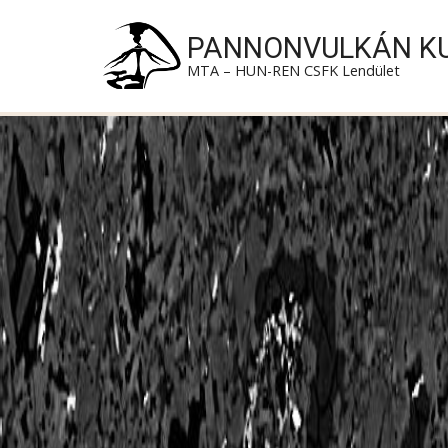
Ugrás a tartalomra
PANNONVULKÁN K
MTA – HUN-REN CSFK Lendület